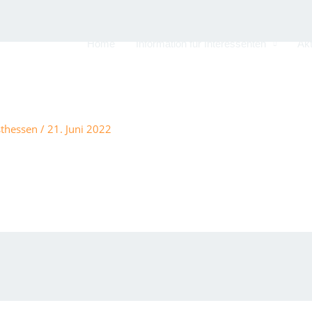
Home
Information für Interessenten
Akt
sthessen
/
21. Juni 2022