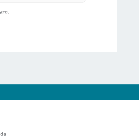
ern.
lda