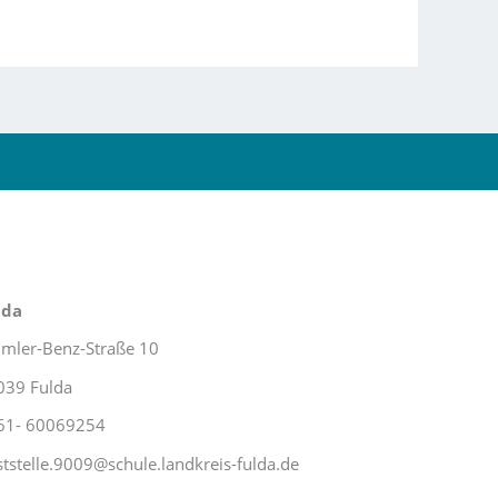
lda
imler-Benz-Straße 10
039 Fulda
61- 60069254
tstelle.9009@schule.landkreis-fulda.de