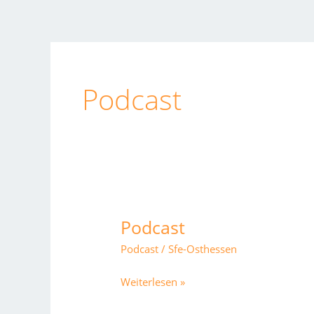
Zum
Inhalt
springen
Podcast
Podcast
Podcast
Podcast
/
Sfe-Osthessen
Weiterlesen »